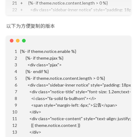
21
+      {%- if theme.notice.content.length > 0 %}
22
+        <div class="sidebar-inner notice" style="padding: 18px;
23
+          <div class="notice-title" style="font-size: 1.2em;text-al
24
+            <i class="fa-solid fa-bullhorn"></i>
以下为方便复制的版本
25
+            <span style="margin-left: 6px;">公告</span>
26
+          </div>
27
+          <div class="notice-content" style="text-align: justify;"
28
+            {{ theme.notice.content }}
1
{%- if theme.notice.enable %}
29
+          </div>
2
      {%- if theme.pjax %}
30
+        </div>
3
        <div class="pjax">
31
+      {%- endif %}
4
      {%- endif %}
32
+      {%- if theme.pjax %}
5
      {%- if theme.notice.content.length > 0 %}
33
+        </div>
6
        <div class="sidebar-inner notice" style="padding: 18px;">
34
+      {%- endif %}
7
          <div class="notice-title" style="font-size: 1.2em;text-ali
35
+    {%- endif %}
8
            <i class="fa-solid fa-bullhorn"></i>
36
	</aside>
9
            <span style="margin-left: 6px;">公告</span>
37
{% endmacro %}
10
          </div>
11
          <div class="notice-content" style="text-align: justify;">
12
            {{ theme.notice.content }}
13
          </div>