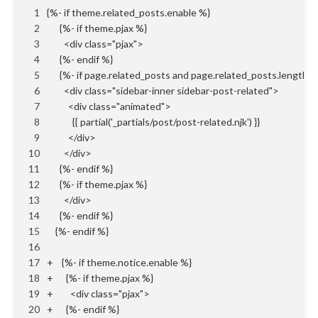
1
{%- if theme.related_posts.enable %}
2
      {%- if theme.pjax %}
3
        <div class="pjax">
4
      {%- endif %}
5
      {%- if page.related_posts and page.related_posts.length >
6
        <div class="sidebar-inner sidebar-post-related">
7
          <div class="animated">
8
            {{ partial('_partials/post/post-related.njk') }}
9
          </div>
10
        </div>
11
      {%- endif %}
12
      {%- if theme.pjax %}
13
        </div>
14
      {%- endif %}
15
    {%- endif %}
16
17
+    {%- if theme.notice.enable %}
18
+      {%- if theme.pjax %}
19
+        <div class="pjax">
20
+      {%- endif %}