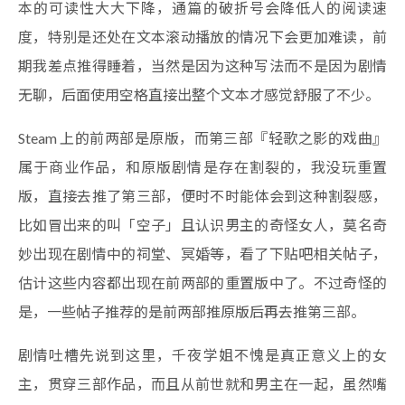
本的可读性大大下降，通篇的破折号会降低人的阅读速
度，特别是还处在文本滚动播放的情况下会更加难读，前
期我差点推得睡着，当然是因为这种写法而不是因为剧情
无聊，后面使用空格直接出整个文本才感觉舒服了不少。
Steam 上的前两部是原版，而第三部『轻歌之影的戏曲』
属于商业作品，和原版剧情是存在割裂的，我没玩重置
版，直接去推了第三部，便时不时能体会到这种割裂感，
比如冒出来的叫「空子」且认识男主的奇怪女人，莫名奇
妙出现在剧情中的祠堂、冥婚等，看了下贴吧相关帖子，
估计这些内容都出现在前两部的重置版中了。不过奇怪的
是，一些帖子推荐的是前两部推原版后再去推第三部。
剧情吐槽先说到这里，千夜学姐不愧是真正意义上的女
主，贯穿三部作品，而且从前世就和男主在一起，虽然嘴