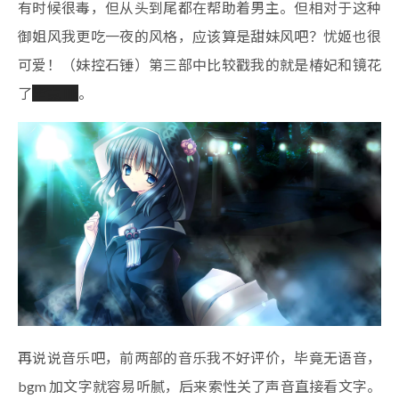
有时候很毒，但从头到尾都在帮助着男主。但相对于这种
御姐风我更吃一夜的风格，应该算是甜妹风吧？忧姬也很
可爱！（妹控石锤）第三部中比较戳我的就是椿妃和镜花
了
毕竟 llk
。
再说说音乐吧，前两部的音乐我不好评价，毕竟无语音，
bgm 加文字就容易听腻，后来索性关了声音直接看文字。