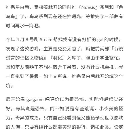
推完星白后，紧接着就开始同时推『Noesis』系列和『色
鸟鸟』了，鸟鸟系列现在还在推曙光，等推完了三部曲有
时间再水一篇吧。
今年 4 月 8 号刷 Steam 想找找有没有打折的 gal 的时候，
发现了这款游戏，主要是免费太香了，就把前两部『诉说
谎言的记忆之物语』『羽化』入库了，但由于学业繁忙，
且和室友闹掰了不想在宿舍里呆着，没有什么机会推，就
一直拖到了暑假。如上文所说，推完星白后就开始填这个
坑。
最开始看 galgame 吧评价以为很恐怖，实际推后感觉还
好，与其说是恐怖，倒不如说是有些荒诞，小夜美的怪
力，奇异的戒指，只有自己能看到但又能给予现世以影响
的人偶，只要有钱什么都能实现的银行，诸如此类。设定