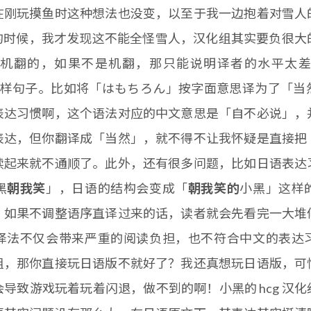
在刚玩摸鱼时这种想法也没变，以至于我一边抱着对雪人
g 的时候，我才发现这不能全怪雪人，汉化组其实要负很
机翻的，如果不是机翻，那只能说明译者的水平太
会译出这样句子。比如将「はもちろん」按字面意思译为了「
表达习惯啊，这个语法对应的中文意思是「自不必说」，
表达，但你翻译成「当然」，就不得不让我怀疑是直接把
读起来就不通顺了。此外，还有很多问题，比如日语表达
黑
朝我笑
」，日语的结构会变成「
朝我笑的
小黑」这样
，如果不调整语序直译过来的话，读者就会先看完一大堆
译法不仅会带来严重的阅读负担，也不符合中文的表达
组，那你直接玩日语版不就好了？我还真想玩日语版，可
导致游戏玩着玩着闪退，做不到的啊！小黑的 hcg 汉