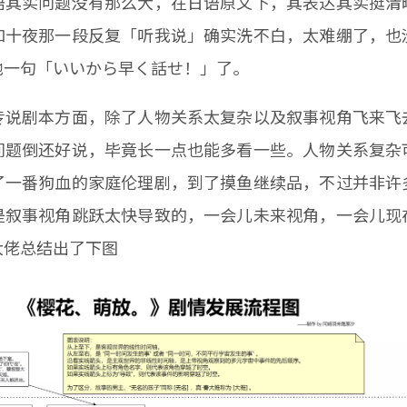
语其实问题没有那么大，在日语原文下，其表达其实挺清
如十夜那一段反复「听我说」确实洗不白，太难绷了，也
他一句「いいから早く話せ！」了。
专说剧本方面，除了人物关系太复杂以及叙事视角飞来飞
问题倒还好说，毕竟长一点也能多看一些。人物关系复杂
了一番狗血的家庭伦理剧，到了摸鱼继续品，不过并非许
是叙事视角跳跃太快导致的，一会儿未来视角，一会儿现
大佬总结出了下图