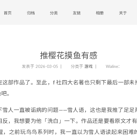
首页
归档
分类
友链
相册
关于
推樱花摸鱼有感
发表于
2026-03-05
分类于
游戏
Waline：
完这部作品了。至此，f 社四大名著也只剩下最后一部未
鱼吧。
下雪人一直被诟病的问题——雪人语，这也是我推了足足
相反，我想要为他「洗白」一下。作品还是要看原文才有
理，之前玩鸟鸟系列时，我一直以为雪人语读起来困难