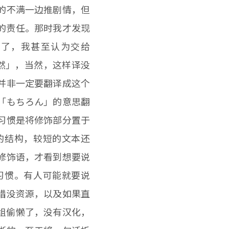
的不满一边推剧情，但
大的责任。那时我才发现
差了，我甚至认为交给
当然」，当然，这样译没
并非一定要翻译成这个
「もちろん」的意思翻
习惯是将修饰部分置于
的结构，较短的文本还
修饰语，才看到想要说
习惯。有人可能就要说
惜没资源，以及如果直
化组偷懒了，没有汉化，