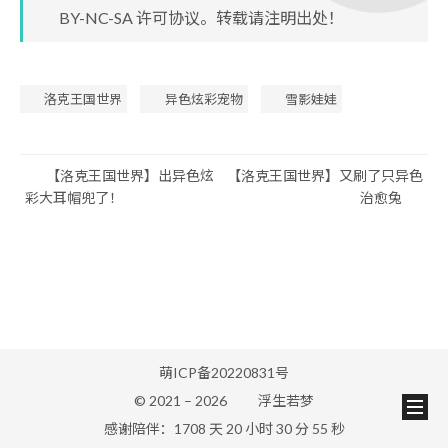
BY-NC-SA
许可协议。转载请注明出处！
洛克王国世界
异色炫彩宠物
雪影娃娃
【洛克王国世界】出异色炫
【洛克王国世界】又刷了只异色
彩大耳帽兜了！
治愈兔
萌ICP备20220831号
© 2021 –
2026
浮生若梦
感谢陪伴：1708 天 20 小时 30 分 56 秒