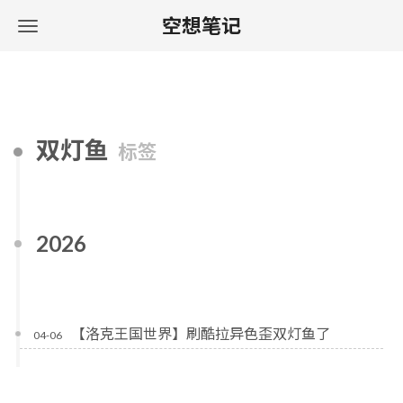
空想笔记
双灯鱼
标签
2026
【洛克王国世界】刷酷拉异色歪双灯鱼了
04-06