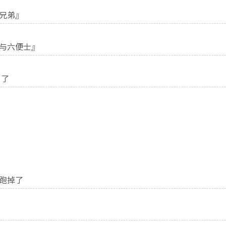
兄弟』
与六便士』
 了
跑掉了