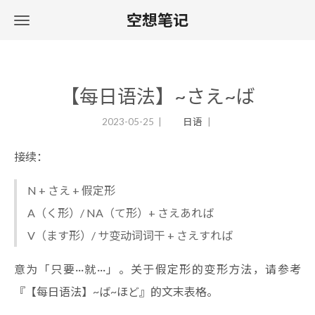
空想笔记
【每日语法】~さえ~ば
2023-05-25
日语
接续：
N + さえ + 假定形
A（く形）/ NA（て形）+ さえあれば
V（ます形）/ サ变动词词干 + さえすれば
意为「只要···就···」。关于假定形的变形方法，请参考
『【每日语法】~ば~ほど』
的文末表格。